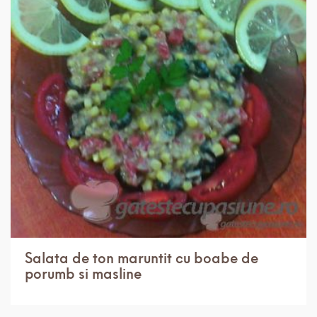
IN 30 MIN.
USOR
4 PORTII
Salata de ton maruntit cu boabe de
porumb si masline