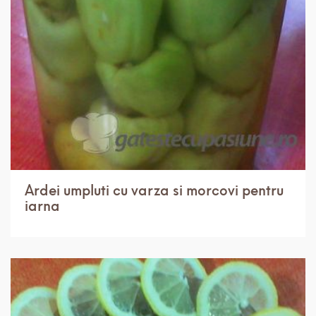
IN 3 ORE.
USOR
8 PORTII
Ardei umpluti cu varza si morcovi pentru
iarna