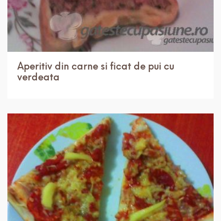
Aperitiv din carne si ficat de pui cu
verdeata
IN 3 ORE.
USOR
4 PORTII