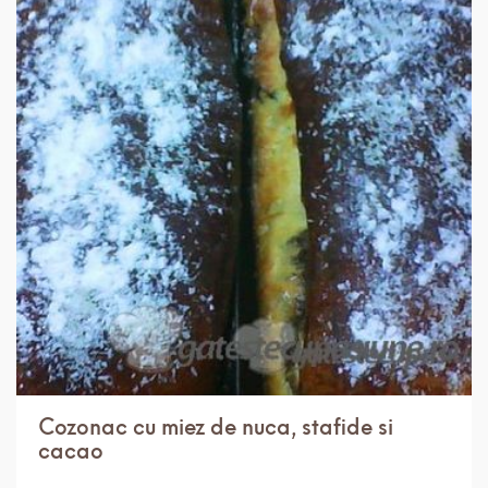
IN 3 ORE.
USOR
8 PORTII
Cozonac cu miez de nuca, stafide si
cacao