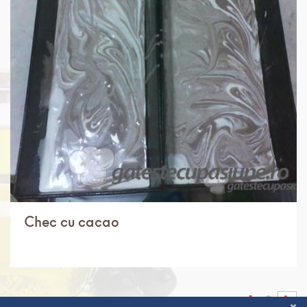
IN 1 ORA.
USOR
6 PORTII
Chec cu cacao
1
2