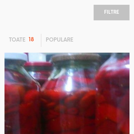
FILTRE
18
TOATE
POPULARE
IN 3 ORE.
USOR
8 PORTII