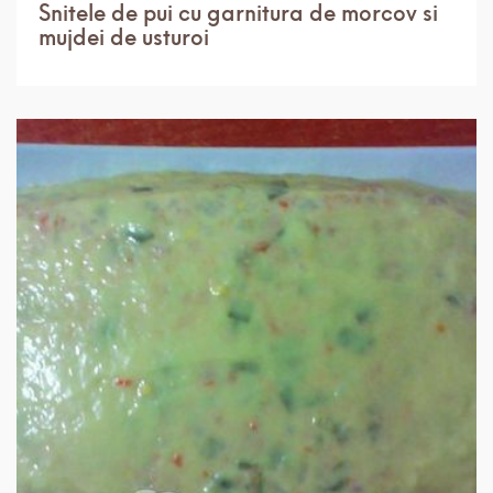
Snitele de pui cu garnitura de morcov si
mujdei de usturoi
IN 3 ORE.
USOR
6 PORTII