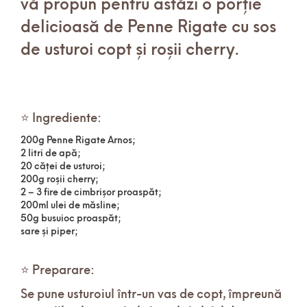
vă propun pentru astăzi o porție
delicioasă de Penne Rigate cu sos
de usturoi copt și roșii cherry.
⭐ Ingrediente:
200g Penne Rigate Arnos;
2 litri de apă;
20 căței de usturoi;
200g roșii cherry;
2 – 3 fire de cimbrișor proaspăt;
200ml ulei de măsline;
50g busuioc proaspăt;
sare și piper;
⭐ Preparare:
Se pune usturoiul într-un vas de copt, împreună