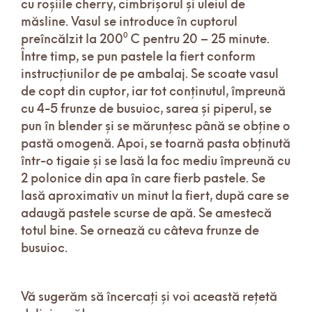
cu roșiile cherry, cimbrișorul și uleiul de
măsline. Vasul se introduce în cuptorul
preîncălzit la 200⁰ C pentru 20 – 25 minute.
Între timp, se pun pastele la fiert conform
instrucțiunilor de pe ambalaj. Se scoate vasul
de copt din cuptor, iar tot conținutul, împreună
cu 4-5 frunze de busuioc, sarea și piperul, se
pun în blender și se mărunțesc până se obține o
pastă omogenă. Apoi, se toarnă pasta obținută
într-o tigaie și se lasă la foc mediu împreună cu
2 polonice din apa în care fierb pastele. Se
lasă aproximativ un minut la fiert, după care se
adaugă pastele scurse de apă. Se amestecă
totul bine. Se ornează cu câteva frunze de
busuioc.
Vă sugerăm să încercați și voi această rețetă