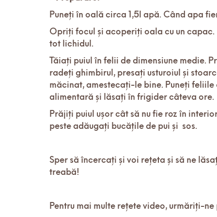
Puneți în oală circa 1,5l apă. Când apa 
Opriți focul și acoperiți oala cu un capac
tot lichidul.
Tăiați puiul în felii de dimensiune medie. P
radeți ghimbirul, presați usturoiul și stoa
măcinat, amestecați-le bine. Puneți feliile 
alimentară și lăsați în frigider câteva ore.
Prăjiți puiul ușor cât să nu fie roz în interi
peste adăugați bucățile de pui și sos.
Sper să încercați și voi rețeta și să ne lă
treabă!
Pentru mai multe rețete video, urmăriți-ne