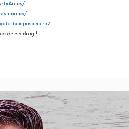
asteArnos/
pastearnos/
/gatestecupasiune.ro/
ri de cei dragi!