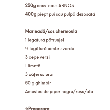
250g
cous-cous ARNOS
400g
piept pui sau pulpă dezosată
Marinadă/sos chermoula
1 legătură pătrunjel
½ legătură cimbru verde
3 cepe verzi
1 limetă
3 căței usturoi
50 g ghimbir
Amestec de piper negru/roșu/alb
⭐
Preparare: