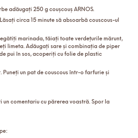
fierbe adăugați 250 g coușcouș ARNOS.
. Lăsați circa 15 minute să absoarbă couscous-ul
regătiți marinada, tăiați toate verdețurile mărunt,
rceți limeta. Adăugați sare și combinația de piper
de pui în sos, acoperiți cu folie de plastic
or. Puneți un pat de couscous într-o farfurie și
sați un comentariu cu părerea voastră. Spor la
 pe: