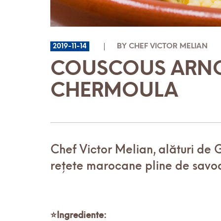
2019-11-14
BY CHEF VICTOR MELIAN
COUSCOUS ARNOS
CHERMOULA
Chef Victor Melian, alături de G
rețete marocane pline de savoa
⭐
Ingrediente: