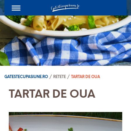
Toggle
navigation
GATESTECUPASIUNE.RO
/
RETETE
/
TARTAR DE OUA
TARTAR DE OUA