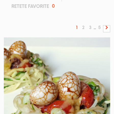
0
RETETE FAVORITE
1
2
3
5
...
IN 3 ORE.
MEDIU
8 PORTII