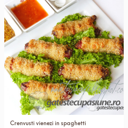
IN 1 ORA.
MEDIU
3 PORTII
Crenvusti vienezi in spaghetti