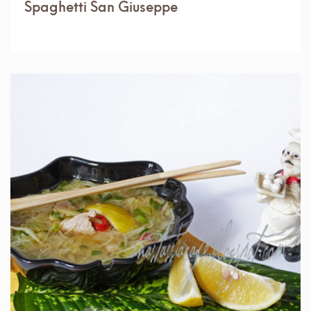
Spaghetti San Giuseppe
IN 1 ORA.
USOR
5 PORTII