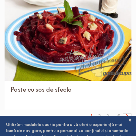
IN 1 ORA.
MEDIU
2 PORTII
Paste cu sos de sfecla
1
2
3
5
...