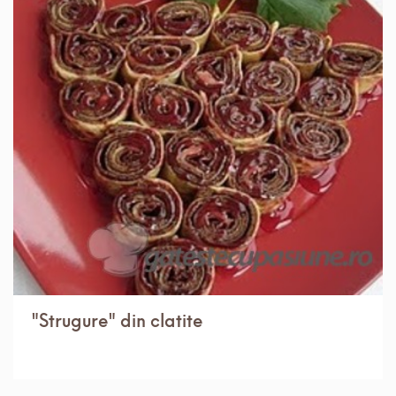
IN 30 MIN.
USOR
4 PORTII
"Strugure" din clatite