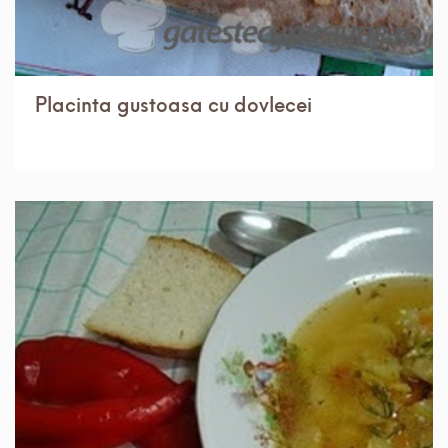
Placinta gustoasa cu dovlecei
IN 30 MIN.
USOR
4 PORTII