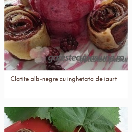
IN 1 ORA.
MEDIU
4 PORTII
Clatite alb-negre cu inghetata de iaurt