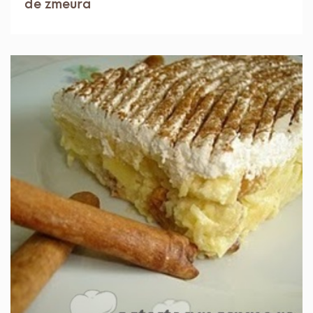
de zmeura
IN 1 ORA.
MEDIU
6 PORTII