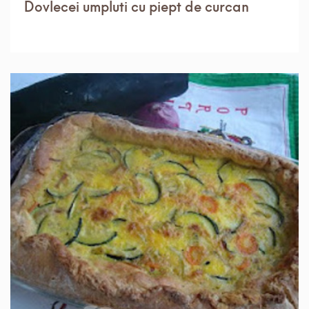
Dovlecei umpluti cu piept de curcan
IN 1 ORA.
USOR
6 PORTII