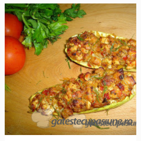
IN 1 ORA.
USOR
4 PORTII