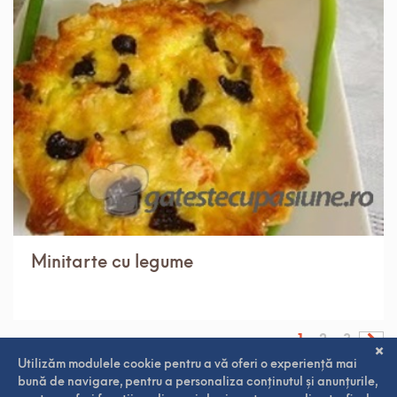
IN 1 ORA.
USOR
10 PORTII
Minitarte cu legume
1
2
3