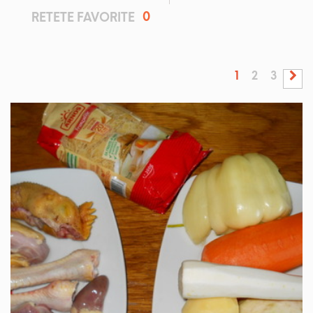
0
RETETE FAVORITE
1
2
3
IN 3 ORE.
MEDIU
6 PORTII