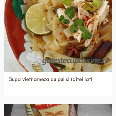
IN 1 ORA.
MEDIU
4 PORTII
Supa vietnameza cu pui si taitei lati