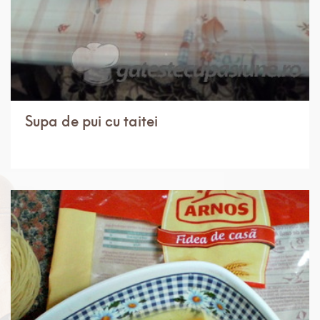
Supa de pui cu taitei
IN 1 ORA.
USOR
8 PORTII