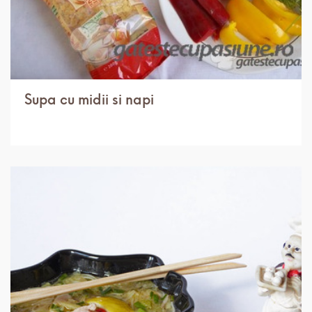
Supa cu midii si napi
IN 1 ORA.
USOR
5 PORTII