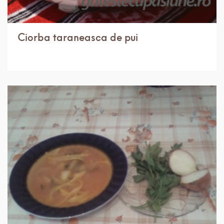
Ciorba taraneasca de pui
IN 3 ORE.
USOR
10 PORTII