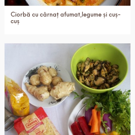
Ciorbă cu cârnaț afumat,legume și cuș-
cuș
IN 30 MIN.
MEDIU
4 PORTII