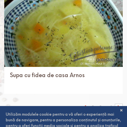
Supa cu fidea de casa Arnos
1
2
3
6
...