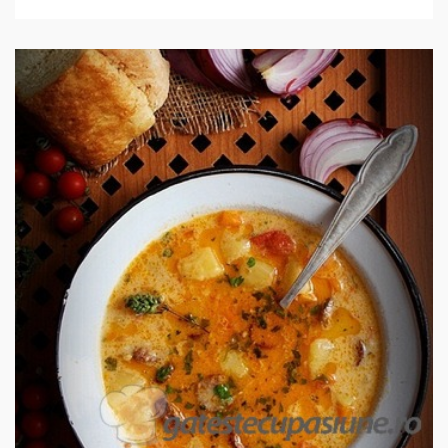
IN 1 ORA.
MEDIU
12 PORTII