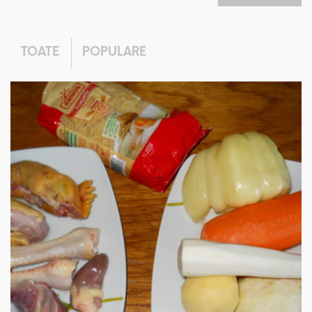
TOATE
POPULARE
IN 3 ORE.
MEDIU
6 PORTII