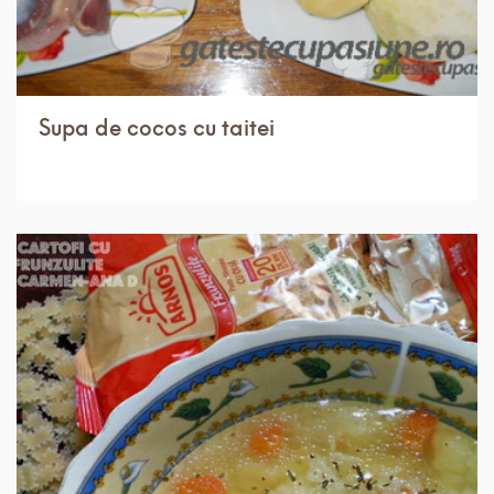
Supa de cocos cu taitei
IN 1 ORA.
USOR
4 PORTII