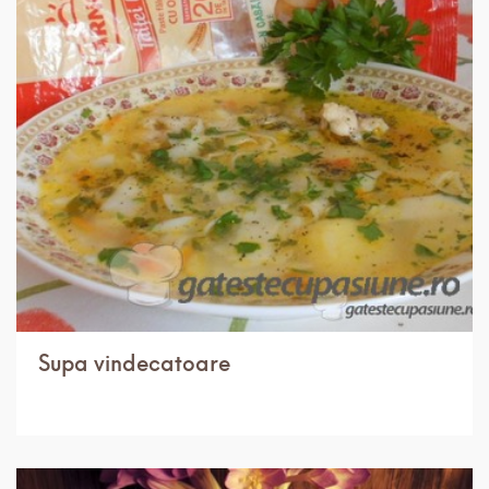
IN 1 ORA.
USOR
8 PORTII
Supa vindecatoare