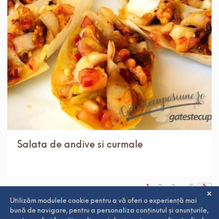
IN 30 MIN.
MEDIU
8 PORTII
Salata de andive si curmale
1
2
3
5
...