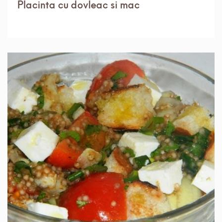
Placinta cu dovleac si mac
IN 1 ORA.
MEDIU
8 PORTII