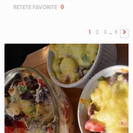
0
RETETE FAVORITE
1
2
3
5
...
IN 1 ORA.
MEDIU
6 PORTII