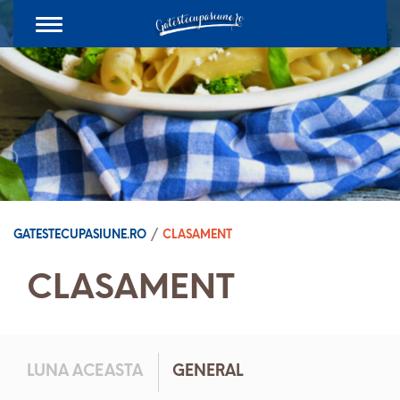
Toggle
navigation
GATESTECUPASIUNE.RO
/
CLASAMENT
CLASAMENT
LUNA ACEASTA
GENERAL