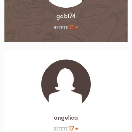
gabi74
21 ♥
RETETE
angelica
17 ♥
RETETE